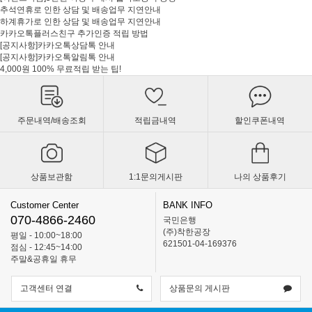
추석연휴로 인한 상담 및 배송업무 지연안내
하계휴가로 인한 상담 및 배송업무 지연안내
카카오톡플러스친구 추가인증 적립 방법
[공지사항]카카오톡상담톡 안내
[공지사항]카카오톡알림톡 안내
4,000원 100% 무료적립 받는 팁!
주문내역/배송조회
적립금내역
할인쿠폰내역
상품보관함
1:1문의게시판
나의 상품후기
Customer Center
BANK INFO
070-4866-2460
국민은행
(주)착한공장
평일 - 10:00~18:00
621501-04-169376
점심 - 12:45~14:00
주말&공휴일 휴무
고객센터 연결
상품문의 게시판