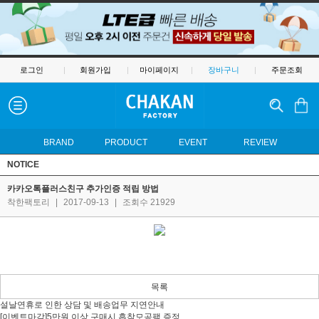
로그인
|
회원가입
|
마이페이지
|
장바구니
|
주문조회
BRAND
PRODUCT
EVENT
REVIEW
NOTICE
카카오톡플러스친구 추가인증 적립 방법
착한팩토리
|
2017-09-13
|
조회수 21929
목록
설날연휴로 인한 상담 및 배송업무 지연안내
[이벤트마감]5만원 이상 구매시 흡착모공팩 증정