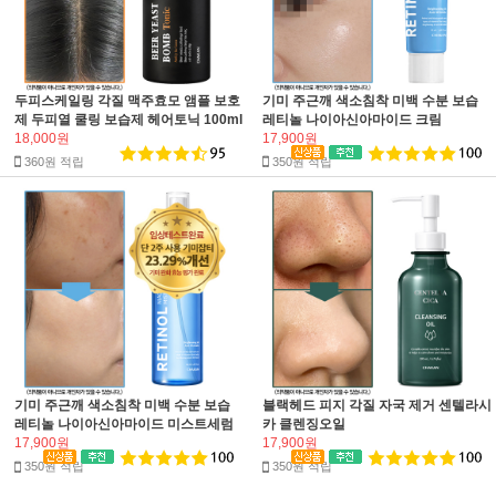
두피스케일링 각질 맥주효모 앰플 보호
기미 주근깨 색소침착 미백 수분 보습
제 두피열 쿨링 보습제 헤어토닉 100ml
레티놀 나이아신아마이드 크림
18,000원
17,900원
360원 적립
350원 적립
기미 주근깨 색소침착 미백 수분 보습
블랙헤드 피지 각질 자국 제거 센텔라시
레티놀 나이아신아마이드 미스트세럼
카 클렌징오일
17,900원
17,900원
350원 적립
350원 적립